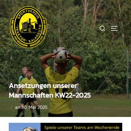
Zum
Inhalt
springen
Suchen
SEITEN
nach:
Ansetzungen unserer
Mannschaften KW22-2025
Veröffentlicht
an
30. Mai 2025
am