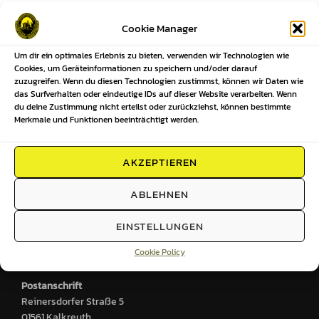
Beitragsnavigation
Cookie Manager
Um dir ein optimales Erlebnis zu bieten, verwenden wir Technologien wie
Previous
Previous
Cookies, um Geräteinformationen zu speichern und/oder darauf
zuzugreifen. Wenn du diesen Technologien zustimmst, können wir Daten wie
Ergebnisse unserer Mannschaften
das Surfverhalten oder eindeutige IDs auf dieser Website verarbeiten. Wenn
du deine Zustimmung nicht erteilst oder zurückziehst, können bestimmte
KW21-2025
Merkmale und Funktionen beeinträchtigt werden.
AKZEPTIEREN
HIER FINDEST DU UNS
ABLEHNEN
Sportplatz
EINSTELLUNGEN
Großenhainer Straße 2
Cookie Policy
01561 Kalkreuth
Postanschrift
Reinersdorfer Straße 5
01561 Kalkreuth