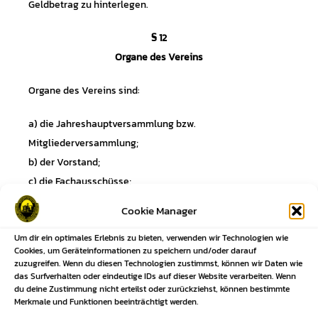
Geldbetrag zu hinterlegen.
§ 12
Organe des Vereins
Organe des Vereins sind:
a) die Jahreshauptversammlung bzw.
Mitgliederversammlung;
b) der Vorstand;
c) die Fachausschüsse;
d) der Ehrenrat (Der Vorstand hat die Aufgabe, für die
Cookie Manager
Bildung des Ehrenrates zusorgen oder der Vorstand
nimmt die Aufgabe des Ehrenrates wahr.);
Um dir ein optimales Erlebnis zu bieten, verwenden wir Technologien wie
Cookies, um Geräteinformationen zu speichern und/oder darauf
zuzugreifen. Wenn du diesen Technologien zustimmst, können wir Daten wie
das Surfverhalten oder eindeutige IDs auf dieser Website verarbeiten. Wenn
Mitgliederversammlung
du deine Zustimmung nicht erteilst oder zurückziehst, können bestimmte
Merkmale und Funktionen beeinträchtigt werden.