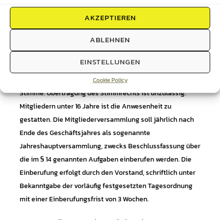
§ 13
Zusammentreffen und Vorsitz
AKZEPTIEREN
ABLEHNEN
Die den Mitgliedern bezüglich der Vereinsleitung
zustehenden Rechte werden in der
EINSTELLUNGEN
Mitgliederversammlung als oberstes Organ des Vereins
ausgeübt. Sämtliche Mitglieder über 16 Jahre haben eine
Cookie Policy
Stimme. Übertragung des Stimmrechts ist unzulässig.
Mitgliedern unter 16 Jahre ist die Anwesenheit zu
gestatten. Die Mitgliederversammlung soll jährlich nach
Ende des Geschäftsjahres als sogenannte
Jahreshauptversammlung, zwecks Beschlussfassung über
die im § 14 genannten Aufgaben einberufen werden. Die
Einberufung erfolgt durch den Vorstand, schriftlich unter
Bekanntgabe der vorläufig festgesetzten Tagesordnung
mit einer Einberufungsfrist von 3 Wochen.