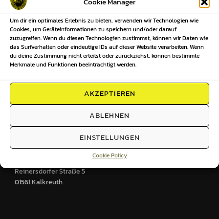
Cookie Manager
Wo:
Sporthalle in Kalkreuth
Um dir ein optimales Erlebnis zu bieten, verwenden wir Technologien wie
Wer:
jeder der Lust und Laune hat
Cookies, um Geräteinformationen zu speichern und/oder darauf
Trainerin/Übungsleiterin:
Mandy Weser
zuzugreifen. Wenn du diesen Technologien zustimmst, können wir Daten wie
das Surfverhalten oder eindeutige IDs auf dieser Website verarbeiten. Wenn
Kontakt:
0170 3003152
du deine Zustimmung nicht erteilst oder zurückziehst, können bestimmte
Merkmale und Funktionen beeinträchtigt werden.
AKZEPTIEREN
HIER FINDEST DU UNS
ABLEHNEN
Sportplatz
Großenhainer Straße 2
EINSTELLUNGEN
01561 Kalkreuth
Cookie Policy
Postanschrift
Reinersdorfer Straße 5
01561 Kalkreuth