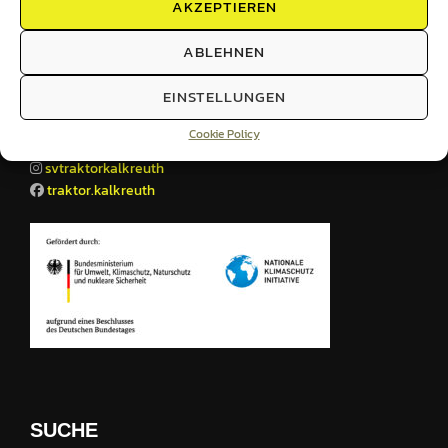
AKZEPTIEREN
ABLEHNEN
KONTAKT
EINSTELLUNGEN
Mail:
sv@traktor-kalkreuth.de
Cookie Policy
Telefon: 0170-4422725
svtraktorkalkreuth
traktor.kalkreuth
SUCHE