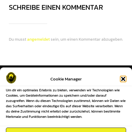
SCHREIBE EINEN KOMMENTAR
Du musst
angemeldet
sein, um einen Kommentar abzugeben.
HIER FINDEST DU UNS
Cookie Manager
Um dir ein optimales Erlebnis zu bieten, verwenden wir Technologien wie
Sportplatz
Cookies, um Geräteinformationen zu speichern und/oder darauf
Großenhainer Straße 2
zuzugreifen. Wenn du diesen Technologien zustimmst, können wir Daten wie
01561 Kalkreuth
das Surfverhalten oder eindeutige IDs auf dieser Website verarbeiten. Wenn
du deine Zustimmung nicht erteilst oder zurückziehst, können bestimmte
Postanschrift
Merkmale und Funktionen beeinträchtigt werden.
Reinersdorfer Straße 5
01561 Kalkreuth