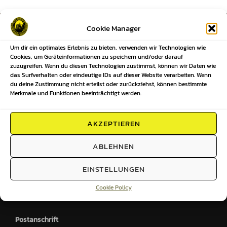
Beitragsnavigation
Cookie Manager
Previous
Previous
Um dir ein optimales Erlebnis zu bieten, verwenden wir Technologien wie
Cookies, um Geräteinformationen zu speichern und/oder darauf
SV Traktor Kalkreuth durch den
zuzugreifen. Wenn du diesen Technologien zustimmst, können wir Daten wie
das Surfverhalten oder eindeutige IDs auf dieser Website verarbeiten. Wenn
sächsischen Innenminister
du deine Zustimmung nicht erteilst oder zurückziehst, können bestimmte
Merkmale und Funktionen beeinträchtigt werden.
ausgezeichnet
AKZEPTIEREN
ABLEHNEN
HIER FINDEST DU UNS
EINSTELLUNGEN
Sportplatz
Großenhainer Straße 2
Cookie Policy
01561 Kalkreuth
Postanschrift