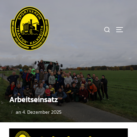
Zum
Inhalt
springen
Suchen
SEITEN
nach:
Arbeitseinsatz
Veröffentlicht
an
4. Dezember 2025
am