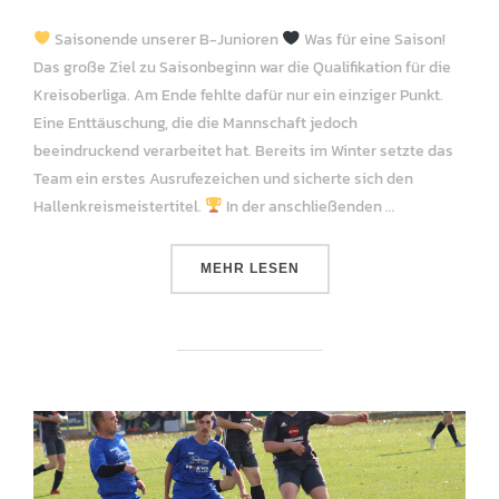
am
Saisonende unserer B-Junioren
Was für eine Saison!
Das große Ziel zu Saisonbeginn war die Qualifikation für die
Kreisoberliga. Am Ende fehlte dafür nur ein einziger Punkt.
Eine Enttäuschung, die die Mannschaft jedoch
beeindruckend verarbeitet hat. Bereits im Winter setzte das
Team ein erstes Ausrufezeichen und sicherte sich den
Hallenkreismeistertitel.
In der anschließenden …
ÜBER „SAISONENDE B-JUNIORE
MEHR
LESEN