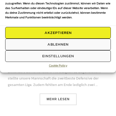
zuzugreifen. Wenn du diesen Technologien zustimmst, können wir Daten wie
das Surfverhalten oder eindeutige IDs auf dieser Website verarbeiten. Wenn
du deine Zustimmung nicht erteilst oder zurückziehst, können bestimmte
Merkmale und Funktionen beeinträchtigt werden.
Saisonende 1. Männermannschaft
AKZEPTIEREN
Veröffentlicht
24. Juni 2026
Kommentare sind deaktiviert
am
ABLEHNEN
Saisonrückblick Männer I
Mit einem starken 4.
Platz beendet unsere 1. Männermannschaft die Saison
EINSTELLUNGEN
2025/26 in der Kreisliga Meißen. 46 Punkte, 67 erzielte Tore
und nur 32 Gegentore sprechen eine deutliche Sprache.
Cookie Policy
Besonders bemerkenswert: Mit lediglich 32 Gegentreffern
stellte unsere Mannschaft die zweitbeste Defensive der
gesamten Liga. Zudem fehlten am Ende lediglich zwei …
ÜBER „SAISONENDE 1. MÄNNE
MEHR
LESEN