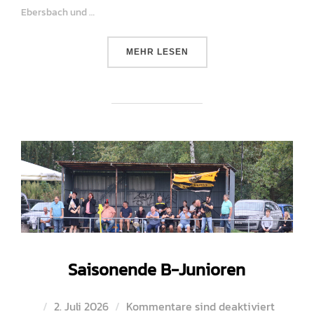
Ebersbach und …
ÜBER „SAISONENDE C-JUNIORE
MEHR
LESEN
Saisonende B-Junioren
Veröffentlicht
2. Juli 2026
Kommentare sind deaktiviert