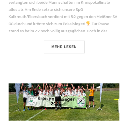
verlangten sich beide Mannschaften im Kreispokalfinale
alles ab. Am Ende setzte sich unsere SpG
Kalkreuth/Ebersbach verdient mit 5:2 gegen den Meißner SV
08 durch und krönte sich zum Pokalsieger!
Zur Pause
stand es beim 2:2 noch völlig ausgeglichen. Doch in der …
ÜBER „A-JUNIOREN WERDEN KR
MEHR
LESEN