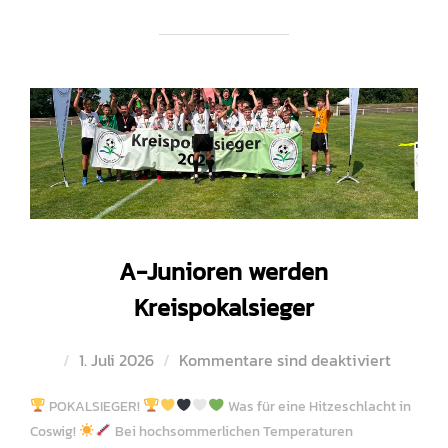
A-Junioren werden
Kreispokalsieger
Veröffentlicht
1. Juli 2026
Kommentare sind deaktiviert
am
POKALSIEGER!
Was für eine Hitzeschlacht in
Coswig!
Bei hochsommerlichen Temperaturen