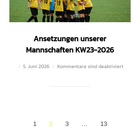
Ansetzungen unserer
Mannschaften KW23-2026
Veröffentlicht
5. Juni 2026
Kommentare sind deaktiviert
am
Seitennummerierung
1
2
3
…
13
der