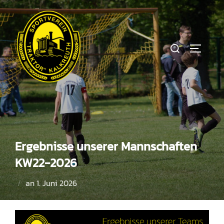
Zum
Inhalt
springen
Suchen
SEITEN
nach:
Ergebnisse unserer Mannschaften
KW22-2026
Veröffentlicht
an
1. Juni 2026
am