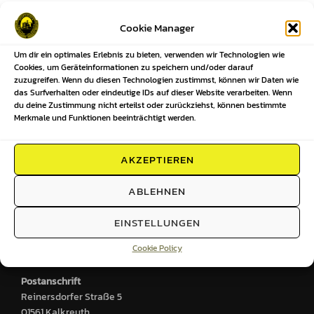
Beitragsnavigation
Cookie Manager
Um dir ein optimales Erlebnis zu bieten, verwenden wir Technologien wie
Previous
Previous
Cookies, um Geräteinformationen zu speichern und/oder darauf
zuzugreifen. Wenn du diesen Technologien zustimmst, können wir Daten wie
Ansetzungen unserer Mannschaften
das Surfverhalten oder eindeutige IDs auf dieser Website verarbeiten. Wenn
du deine Zustimmung nicht erteilst oder zurückziehst, können bestimmte
KW22-2026
Merkmale und Funktionen beeinträchtigt werden.
AKZEPTIEREN
HIER FINDEST DU UNS
ABLEHNEN
Sportplatz
EINSTELLUNGEN
Großenhainer Straße 2
Cookie Policy
01561 Kalkreuth
Postanschrift
Reinersdorfer Straße 5
01561 Kalkreuth