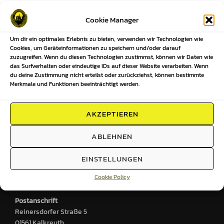
Beitragsnavigation
Cookie Manager
Um dir ein optimales Erlebnis zu bieten, verwenden wir Technologien wie
Previous
Previous
Cookies, um Geräteinformationen zu speichern und/oder darauf
zuzugreifen. Wenn du diesen Technologien zustimmst, können wir Daten wie
Ansetzungen unserer Mannschaften
das Surfverhalten oder eindeutige IDs auf dieser Website verarbeiten. Wenn
du deine Zustimmung nicht erteilst oder zurückziehst, können bestimmte
KW24-2025
Merkmale und Funktionen beeinträchtigt werden.
AKZEPTIEREN
HIER FINDEST DU UNS
ABLEHNEN
Sportplatz
EINSTELLUNGEN
Großenhainer Straße 2
Cookie Policy
01561 Kalkreuth
Postanschrift
Reinersdorfer Straße 5
01561 Kalkreuth