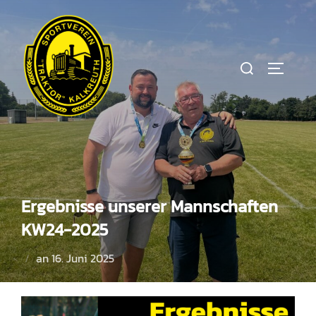
Zum
Inhalt
springen
Suchen
SEITEN
nach:
Ergebnisse unserer Mannschaften
KW24-2025
Veröffentlicht
an
16. Juni 2025
am