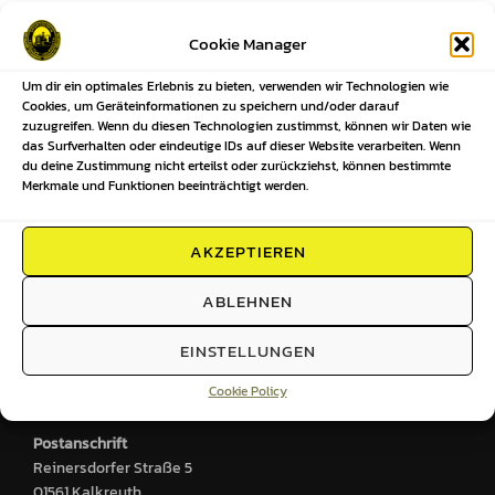
Beitragsnavigation
Cookie Manager
Um dir ein optimales Erlebnis zu bieten, verwenden wir Technologien wie
Previous
Previous
Cookies, um Geräteinformationen zu speichern und/oder darauf
zuzugreifen. Wenn du diesen Technologien zustimmst, können wir Daten wie
Ansetzungen unserer Mannschaften
das Surfverhalten oder eindeutige IDs auf dieser Website verarbeiten. Wenn
du deine Zustimmung nicht erteilst oder zurückziehst, können bestimmte
KW35-2024
Merkmale und Funktionen beeinträchtigt werden.
AKZEPTIEREN
HIER FINDEST DU UNS
ABLEHNEN
Sportplatz
EINSTELLUNGEN
Großenhainer Straße 2
Cookie Policy
01561 Kalkreuth
Postanschrift
Reinersdorfer Straße 5
01561 Kalkreuth