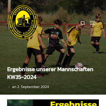
Zum
Inhalt
springen
Suchen
SEITEN
nach:
Ergebnisse unserer Mannschaften
KW35-2024
Veröffentlicht
an
2. September 2024
am