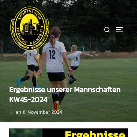
Zum
Inhalt
springen
Suchen
SEITEN
nach:
Ergebnisse unserer Mannschaften
KW45-2024
Veröffentlicht
an
11. November 2024
am