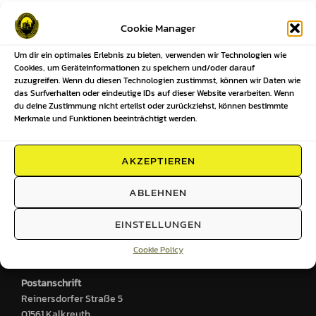
Beitragsnavigation
Cookie Manager
Um dir ein optimales Erlebnis zu bieten, verwenden wir Technologien wie
Previous
Previous
Cookies, um Geräteinformationen zu speichern und/oder darauf
zuzugreifen. Wenn du diesen Technologien zustimmst, können wir Daten wie
Ansetzungen unserer Mannschaften
das Surfverhalten oder eindeutige IDs auf dieser Website verarbeiten. Wenn
du deine Zustimmung nicht erteilst oder zurückziehst, können bestimmte
KW45-2024
Merkmale und Funktionen beeinträchtigt werden.
AKZEPTIEREN
HIER FINDEST DU UNS
ABLEHNEN
Sportplatz
EINSTELLUNGEN
Großenhainer Straße 2
Cookie Policy
01561 Kalkreuth
Postanschrift
Reinersdorfer Straße 5
01561 Kalkreuth