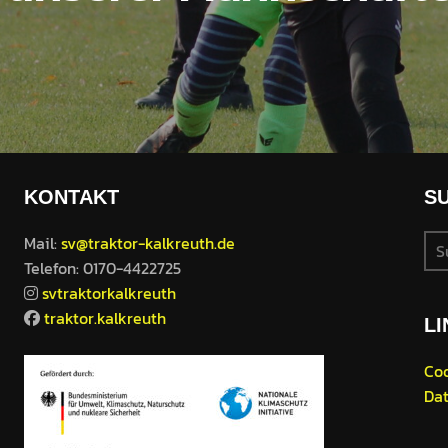
KONTAKT
S
Su
Mail:
sv@traktor-kalkreuth.de
nac
Telefon: 0170-4422725
svtraktorkalkreuth
traktor.kalkreuth
LI
Coo
Dat