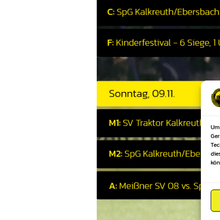
Um 
Ger
Tec
die
kön