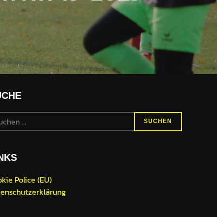
UCHE
chen
SUCHEN
h:
NKS
kie Police (EU)
enschutzerklärung