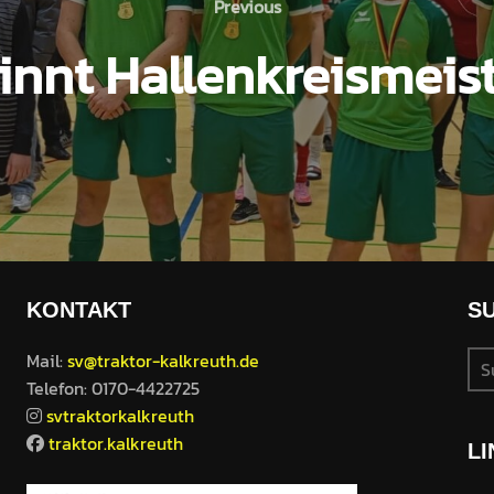
Previous
nnt Hallenkreismeist
KONTAKT
S
Mail:
sv@traktor-kalkreuth.de
Telefon: 0170-4422725
svtraktorkalkreuth
traktor.kalkreuth
LI