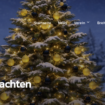
Startseite
News
Verein
Brei
achten