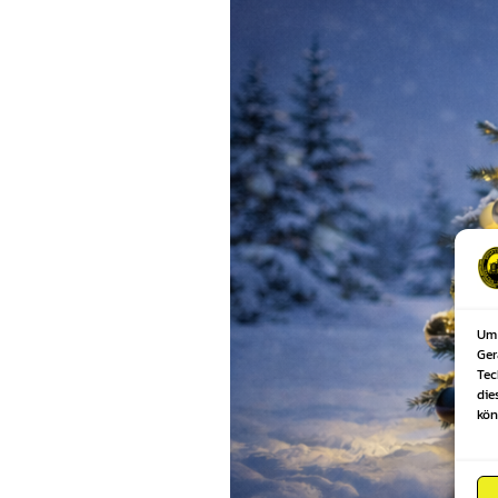
Um 
Ger
Tec
die
kön