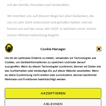
mit der Familie, Freunden und Verwandten.
Wir möchten uns auf diesem Wege bei allen bedanken, die
uns im Jahr 2024 unterstützt und geholfen haben. Und wir
freuen uns auf das neue Jahr 2025. in welchem unser Verein
seinen 100sten Geburtstag begeht.
Ebenso einen guten Rutsch ins neue Jahr.
Cookie Manager
Um dir ein optimales Erlebnis zu bieten, verwenden wir Technologien wie
Cookies, um Geräteinformationen zu speichern und/oder darauf
zuzugreifen. Wenn du diesen Technologien zustimmst, können wir Daten wie
das Surfverhalten oder eindeutige IDs auf dieser Website verarbeiten. Wenn
du deine Zustimmung nicht erteilst oder zurückziehst, können bestimmte
Merkmale und Funktionen beeinträchtigt werden.
Beitragsnavigation
AKZEPTIEREN
Previous
Previous
ABLEHNEN