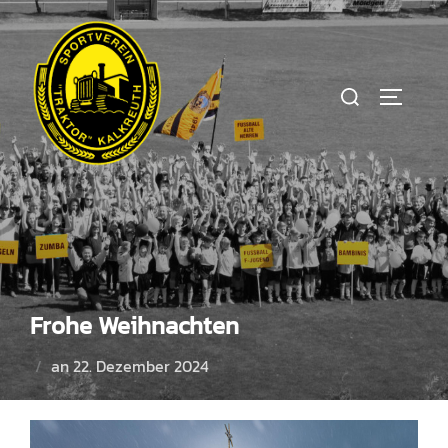
Zum
Inhalt
springen
Suchen
SEITEN
nach:
Frohe Weihnachten
Veröffentlicht
an
22. Dezember 2024
am