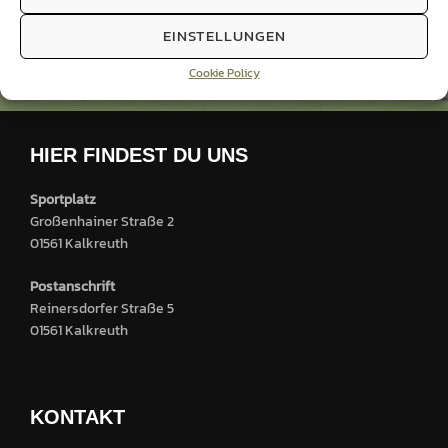
Ansetzungen unserer Mannschaften
EINSTELLUNGEN
KW50-2024
Cookie Policy
HIER FINDEST DU UNS
Sportplatz
Großenhainer Straße 2
01561 Kalkreuth
Postanschrift
Reinersdorfer Straße 5
01561 Kalkreuth
KONTAKT