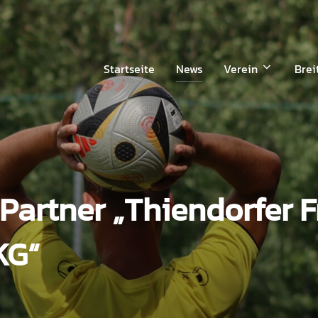
Startseite
News
Verein
Brei
Partner „Thiendorfer F
KG“