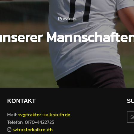
Previous
Previous
unserer Mannschaft
KONTAKT
S
Su
Mail:
sv@traktor-kalkreuth.de
nac
Telefon: 0170-4422725
svtraktorkalkreuth