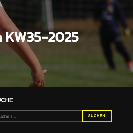
en KW35-2025
UCHE
chen
SUCHEN
h: