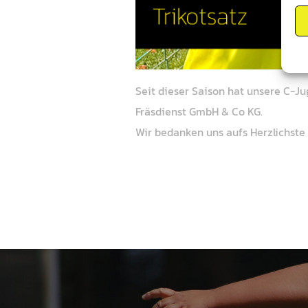
Seit dieser Saison hat unsere C-J
Fräsdienst GmbH & Co KG.
Wir bedanken uns aufs Herzlichste 
Beitragsnavigation