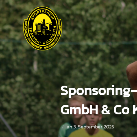
Zum
Inhalt
springen
Sponsoring-
GmbH & Co 
Veröffentlicht
an
3. September 2025
am