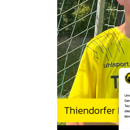
Um 
Ger
Tec
die
kön