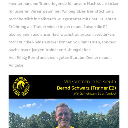
konnten wir eine Trainerlegende für unsere Nachwuchskicker
für unseren Verein gewinnen. Wir begrüßen Bernd Schwarz
recht herzlich in Kalkreuth. Ausgestattet mit über 30 Jahren
Erfahrung als Trainer wird er in der neuen Saison die E2
übernehmen und unser Nachwuchstrainerteam verstärken.
Nicht nur die kleinen Kicker können von ihm lernen, sondern
auch unsere jungen Trainer und Übungsleiter.
Viel Erfolg Bernd und einen guten Start bei Deiner neuen
Aufgabe.