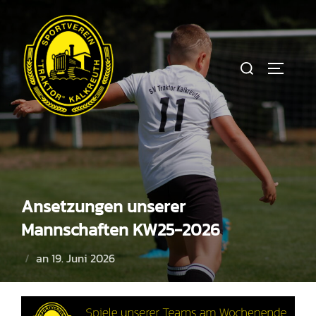
Zum
Inhalt
springen
Suchen
SEITEN
nach:
Ansetzungen unserer
Mannschaften KW25-2026
Veröffentlicht
an
19. Juni 2026
am