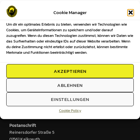
Beitragsnavigation
Cookie Manager
Um dir ein optimales Erlebnis zu bieten, verwenden wir Technologien wie
Previous
Previous
Cookies, um Geräteinformationen zu speichern und/oder darauf
zuzugreifen. Wenn du diesen Technologien zustimmst, können wir Daten wie
Ergebnisse unserer Mannschaften
das Surfverhalten oder eindeutige IDs auf dieser Website verarbeiten. Wenn
du deine Zustimmung nicht erteilst oder zurückziehst, können bestimmte
KW24-2026
Merkmale und Funktionen beeinträchtigt werden.
AKZEPTIEREN
HIER FINDEST DU UNS
ABLEHNEN
Sportplatz
EINSTELLUNGEN
Großenhainer Straße 2
Cookie Policy
01561 Kalkreuth
Postanschrift
Reinersdorfer Straße 5
01561 Kalkreuth