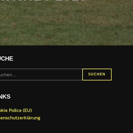
UCHE
chen
SUCHEN
h:
NKS
kie Police (EU)
enschutzerklärung