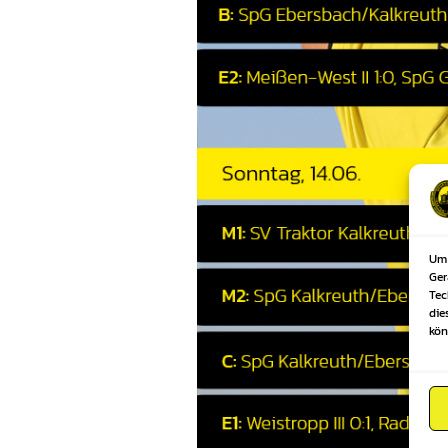
Um 
Ger
Tec
die
kön