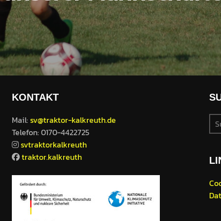
KONTAKT
S
Su
Mail:
sv@traktor-kalkreuth.de
nac
Telefon: 0170-4422725
svtraktorkalkreuth
traktor.kalkreuth
LI
Coo
Dat