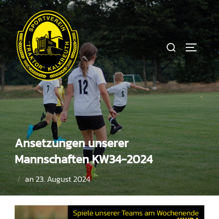
Zum
Inhalt
springen
Suchen
SEITEN
nach:
Ansetzungen unserer
Mannschaften KW34-2024
Veröffentlicht
an
23. August 2024
am