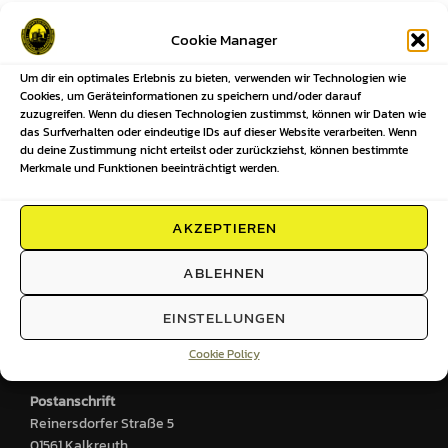
Beitragsnavigation
Cookie Manager
Um dir ein optimales Erlebnis zu bieten, verwenden wir Technologien wie
Previous
Previous
Cookies, um Geräteinformationen zu speichern und/oder darauf
zuzugreifen. Wenn du diesen Technologien zustimmst, können wir Daten wie
Ergebnisse unserer Mannschaften
das Surfverhalten oder eindeutige IDs auf dieser Website verarbeiten. Wenn
du deine Zustimmung nicht erteilst oder zurückziehst, können bestimmte
KW33-2024
Merkmale und Funktionen beeinträchtigt werden.
AKZEPTIEREN
HIER FINDEST DU UNS
ABLEHNEN
Sportplatz
EINSTELLUNGEN
Großenhainer Straße 2
Cookie Policy
01561 Kalkreuth
Postanschrift
Reinersdorfer Straße 5
01561 Kalkreuth