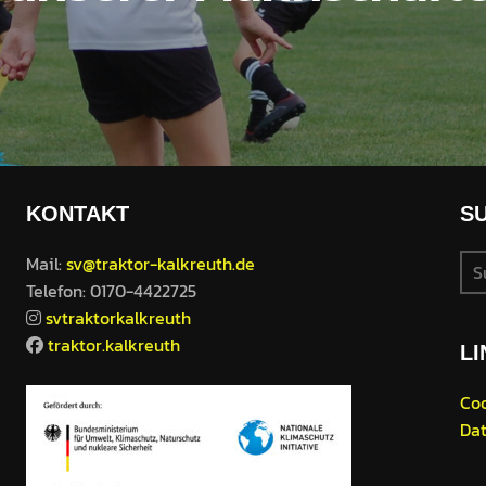
KONTAKT
S
Su
Mail:
sv@traktor-kalkreuth.de
nac
Telefon: 0170-4422725
svtraktorkalkreuth
traktor.kalkreuth
LI
Coo
Dat