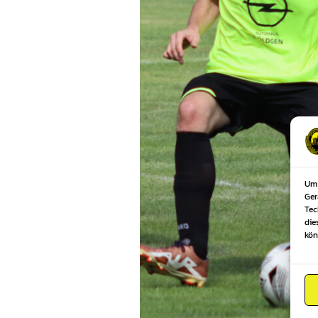
Um 
Ger
Tec
die
kön