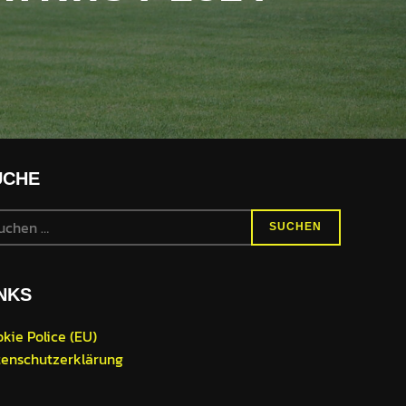
UCHE
chen
SUCHEN
h:
NKS
kie Police (EU)
enschutzerklärung