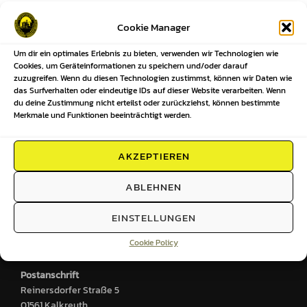
Beitragsnavigation
Cookie Manager
Um dir ein optimales Erlebnis zu bieten, verwenden wir Technologien wie
Previous
Previous
Cookies, um Geräteinformationen zu speichern und/oder darauf
zuzugreifen. Wenn du diesen Technologien zustimmst, können wir Daten wie
Ergebnisse unserer Mannschaften
das Surfverhalten oder eindeutige IDs auf dieser Website verarbeiten. Wenn
du deine Zustimmung nicht erteilst oder zurückziehst, können bestimmte
KW47-2025
Merkmale und Funktionen beeinträchtigt werden.
AKZEPTIEREN
HIER FINDEST DU UNS
ABLEHNEN
Sportplatz
EINSTELLUNGEN
Großenhainer Straße 2
Cookie Policy
01561 Kalkreuth
Postanschrift
Reinersdorfer Straße 5
01561 Kalkreuth