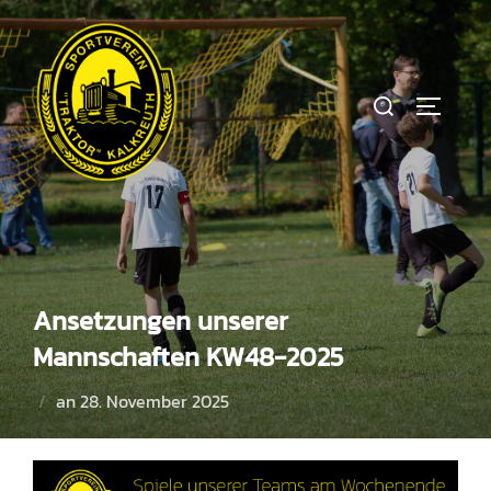
Zum
Inhalt
springen
Suchen
SEITEN
nach:
Ansetzungen unserer
Mannschaften KW48-2025
Veröffentlicht
an
28. November 2025
am