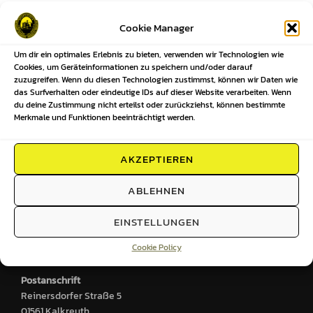
Beitragsnavigation
Cookie Manager
Um dir ein optimales Erlebnis zu bieten, verwenden wir Technologien wie
Previous
Previous
Cookies, um Geräteinformationen zu speichern und/oder darauf
zuzugreifen. Wenn du diesen Technologien zustimmst, können wir Daten wie
Ansetzungen unserer Mannschaften
das Surfverhalten oder eindeutige IDs auf dieser Website verarbeiten. Wenn
du deine Zustimmung nicht erteilst oder zurückziehst, können bestimmte
KW47-2025
Merkmale und Funktionen beeinträchtigt werden.
AKZEPTIEREN
HIER FINDEST DU UNS
ABLEHNEN
Sportplatz
EINSTELLUNGEN
Großenhainer Straße 2
Cookie Policy
01561 Kalkreuth
Postanschrift
Reinersdorfer Straße 5
01561 Kalkreuth