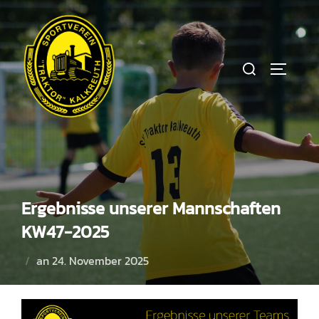
Zum
Inhalt
springen
Suchen
SEITEN
nach:
Ergebnisse unserer Mannschaften
KW47-2025
Veröffentlicht
an
24. November 2025
am