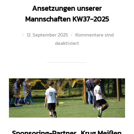
Ansetzungen unserer
Mannschaften KW37-2025
Veröffentlicht
12. September 2025
Kommentare sind
am
deaktiviert
Sponsoring-Partner „Krug Meißen