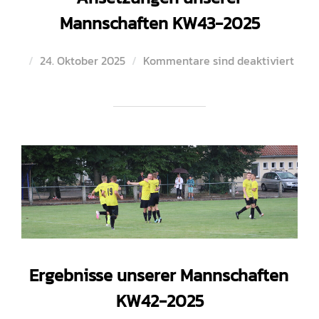
Mannschaften KW43-2025
Veröffentlicht
24. Oktober 2025
Kommentare sind deaktiviert
am
Ergebnisse unserer Mannschaften
KW42-2025