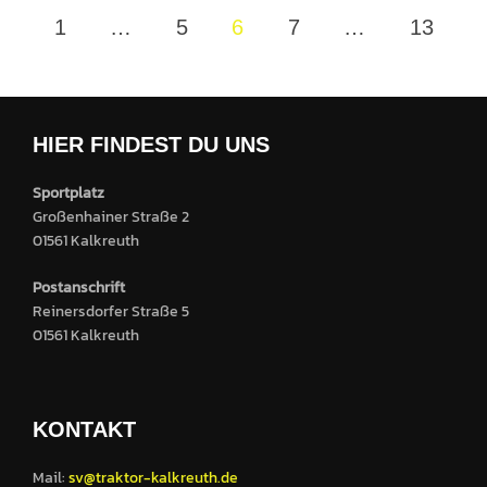
Seitennummerierung
1
…
5
6
7
…
13
der
Beiträge
HIER FINDEST DU UNS
Sportplatz
Großenhainer Straße 2
01561 Kalkreuth
Postanschrift
Reinersdorfer Straße 5
01561 Kalkreuth
KONTAKT
Mail:
sv@traktor-kalkreuth.de