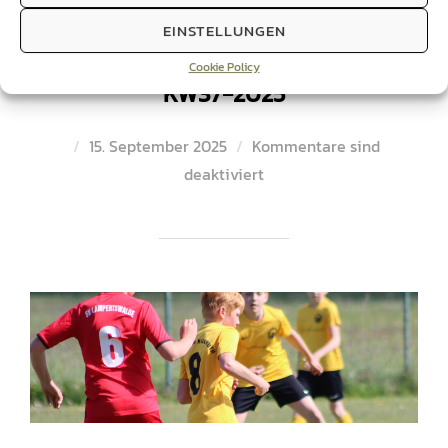
EINSTELLUNGEN
Ergebnisse unserer Mannschaften
Cookie Policy
KW37-2025
Veröffentlicht
15. September 2025
Kommentare sind
am
deaktiviert