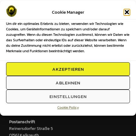
Beitragsnavigation
Cookie Manager
Um dir ein optimales Erlebnis zu bieten, verwenden wir Technologien wie
Previous
Previous
Cookies, um Geräteinformationen zu speichern und/oder darauf
zuzugreifen. Wenn du diesen Technologien zustimmst, können wir Daten wie
Ansetzungen unserer Mannschaften
das Surfverhalten oder eindeutige IDs auf dieser Website verarbeiten. Wenn
du deine Zustimmung nicht erteilst oder zurückziehst, können bestimmte
KW09-2025
Merkmale und Funktionen beeinträchtigt werden.
AKZEPTIEREN
HIER FINDEST DU UNS
ABLEHNEN
Sportplatz
EINSTELLUNGEN
Großenhainer Straße 2
Cookie Policy
01561 Kalkreuth
Postanschrift
Reinersdorfer Straße 5
01561 Kalkreuth