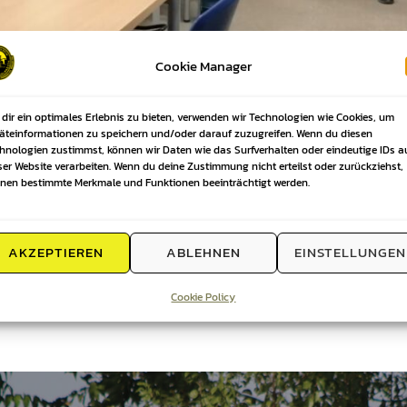
Cookie Manager
shauptversammlung wurden die Vereinsmitglieder über die akt
 informiert. Zusätzlich fanden Neuwahlen des Präsidiums stat
dir ein optimales Erlebnis zu bieten, verwenden wir Technologien wie Cookies, um
ergewählt.
äteinformationen zu speichern und/oder darauf zuzugreifen. Wenn du diesen
hnologien zustimmst, können wir Daten wie das Surfverhalten oder eindeutige IDs a
die Mitgliederbeiträge ab 2026 um jeweils 1 Euro anzuheben.
ser Website verarbeiten. Wenn du deine Zustimmung nicht erteilst oder zurückziehst,
nen bestimmte Merkmale und Funktionen beeinträchtigt werden.
der vor Ort.
AKZEPTIEREN
ABLEHNEN
EINSTELLUNGEN
Cookie Policy