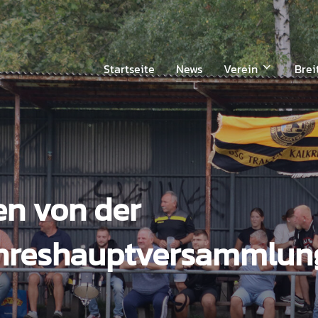
Startseite
News
Verein
Brei
en von der
ahreshauptversammlun