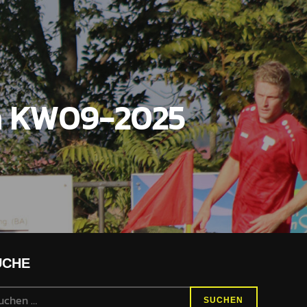
en KW09-2025
UCHE
chen
SUCHEN