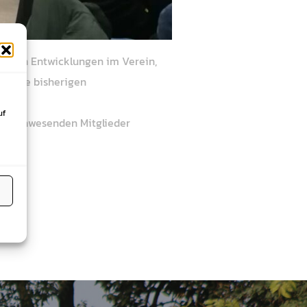
uellen Entwicklungen im Verein,
t. Alle bisherigen
uf
 Die anwesenden Mitglieder