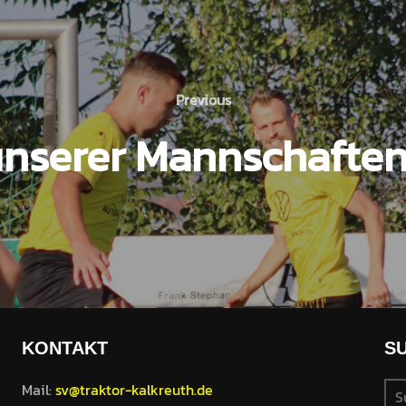
Previous
Previous
unserer Mannschaft
KONTAKT
S
Su
Mail:
sv@traktor-kalkreuth.de