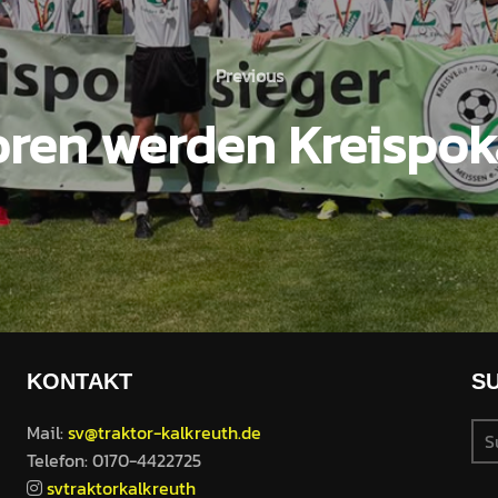
Previous
ren werden Kreispok
KONTAKT
S
Mail:
sv@traktor-kalkreuth.de
Telefon: 0170-4422725
svtraktorkalkreuth