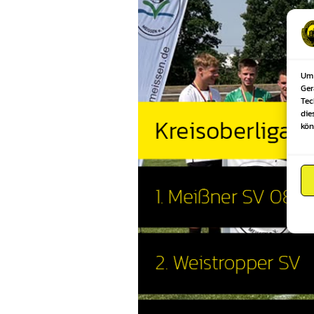
Um 
Ger
Tec
die
kön