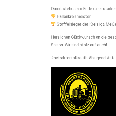
Damit stehen am Ende einer starken
Hallenkreismeister
Staffelsieger der Kreisliga Meiß
Herzlichen Glückwunsch an die gesa
Saison. Wir sind stolz auf euch!
#svtraktorkalkreuth #bjugend #sta