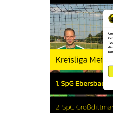
Um 
Ger
Tec
die
kön