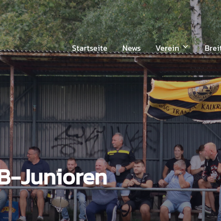
Startseite
News
Verein
Brei
B-Junioren