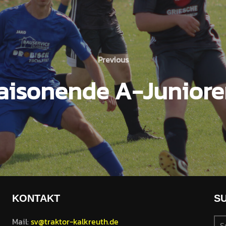
Previous
aisonende A-Junior
KONTAKT
S
Mail:
sv@traktor-kalkreuth.de